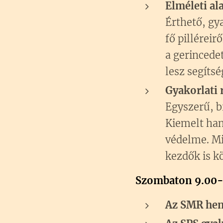
Elméleti al
Érthető, gya
fő pilléreir
a gerincede
lesz segíts
Gyakorlati 
Egyszerű, b
Kiemelt hang
védelme. Mi
kezdők is k
Szombaton 9.00-
Az SMR hen