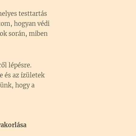
helyes testtartás
tatom, hogyan védi
tok során, miben
ől lépésre.
e és az ízületek
zünk, hogy a
yakorlása