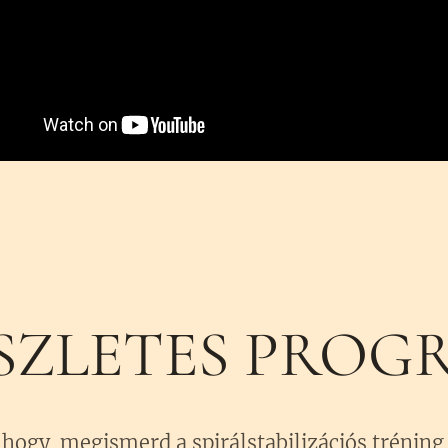
SZLETES PROG
hogy megismerd a spirálstabilizációs tréning (