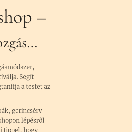
kshop –
zgás...
zgásmódszer,
iválja. Segít
tanítja a testet az
bák, gerincsérv
kshopon lépésről
 tippel, hogy