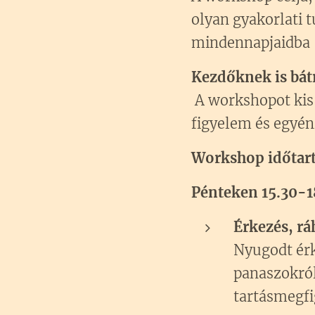
olyan gyakorlati t
mindennapjaidba –
Kezdőknek is bá
A workshopot kis
figyelem és egyéni
Workshop időtar
Pénteken 15.30-
Érkezés, rá
Nyugodt érk
panaszokról
tartásmegfi