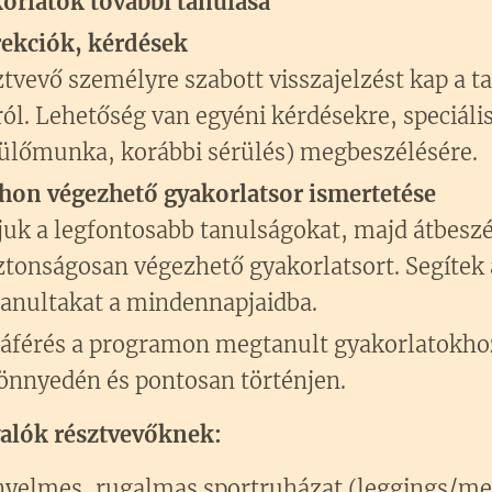
orlatok további tanulása
rekciók, kérdések
tvevő személyre szabott visszajelzést kap a ta
ról. Lehetőség van egyéni kérdésekre, speciáli
 ülőmunka, korábbi sérülés) megbeszélésére.
thon végezhető gyakorlatsor ismertetése
juk a legfontosabb tanulságokat, majd átbeszé
iztonságosan végezhető gyakorlatsort. Segítek
 tanultakat a mindennapjaidba.
áférés a programon megtanult gyakorlatokhoz
önnyedén és pontosan történjen.
valók résztvevőknek:
yelmes, rugalmas sportruházat (leggings/me