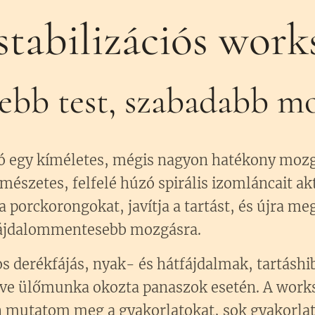
stabilizációs wor
bb test, szabadabb mo
ció egy kíméletes, mégis nagyon hatékony mo
mészetes, felfelé húzó spirális izomláncait akt
 porckorongokat, javítja a tartást, és újra meg
fájdalommentesebb mozgásra.
 derékfájás, nyak- és hátfájdalmak, tartáshi
letve ülőmunka okozta panaszok esetén. A wor
n mutatom meg a gyakorlatokat, sok gyakorlati