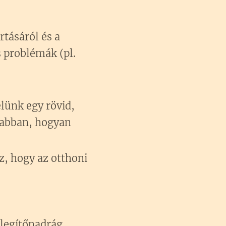
rtásáról és a
s problémák (pl.
lünk egy rövid,
 abban, hogyan
, hogy az otthoni
legítőnadrág,