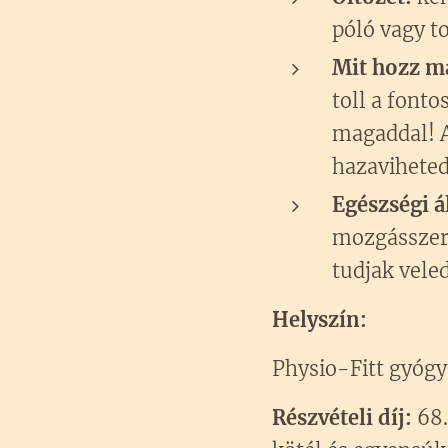
póló vagy t
Mit hozz m
toll a font
magaddal! A
hazaviheted
Egészségi á
mozgásszerv
tudjak vele
Helyszín:
Physio-Fitt gyógy
Részvételi díj:
68.