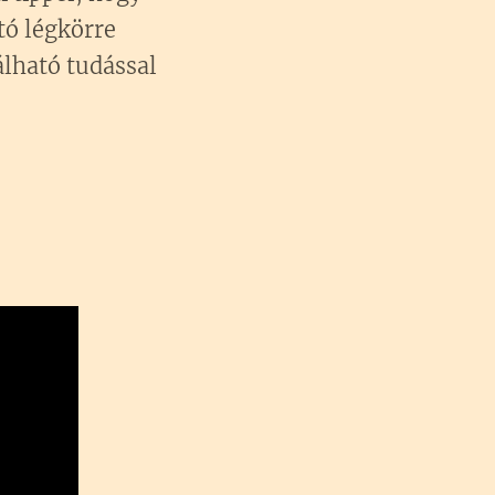
tó légkörre
álható tudással