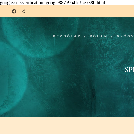
google-site-verification: google8875954fc35e5380.html
KEZDŐLAP
RÓLAM
GYÓG
SP