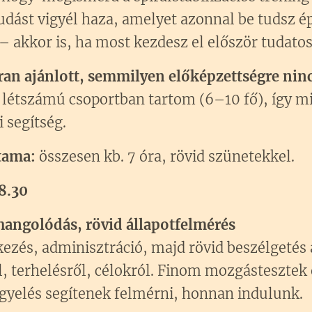
udást vigyél haza, amelyet azonnal be tudsz ép
 akkor is, ha most kezdesz el először tudat
tran ajánlott, semmilyen előképzettségre
 létszámú csoportban tartom (6–10 fő), így mi
 segítség.
tama:
összesen kb. 7 óra, rövid szünetekkel.
18.30
hangolódás, rövid állapotfelmérés
ezés, adminisztráció, majd rövid beszélgetés a
, terhelésről, célokról. Finom mozgástesztek 
gyelés segítenek felmérni, honnan indulunk.