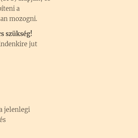
íteni a
osan mozogni.
 nincs szükség!
ndenkire jut
 jelenlegi
és