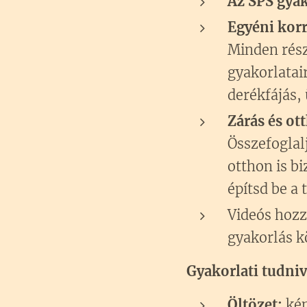
Az SPS gyak
Egyéni kor
Minden rész
gyakorlatai
derékfájás,
Zárás és ot
Összefoglal
otthon is b
építsd be a
Videós hozz
gyakorlás k
Gyakorlati tudni
Öltözet:
kén