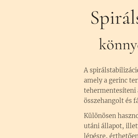
Spirál
könnye
A spirálstabilizá
amely a gerinc ter
tehermentesíteni a
összehangolt és 
Különösen hasznos
utáni állapot, il
lépésre, érthetőe