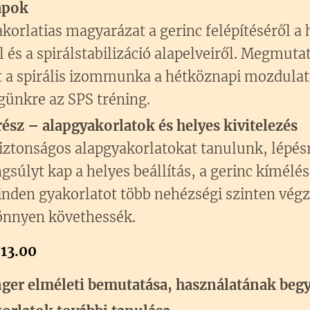
apok
korlatias magyarázat a gerinc felépítéséről a 
ől és a spirálstabilizáció alapelveiről. Megmu
t a spirális izommunka a hétköznapi mozdula
égünkre az SPS tréning.
rész – alapgyakorlatok és helyes kivitelezés
iztonságos alapgyakorlatokat tanulunk, lépésr
súlyt kap a helyes beállítás, a gerinc kímélés
nden gyakorlatot több nehézségi szinten vég
önnyen követhessék.
13.00
ger elméleti bemutatása, használatának beg