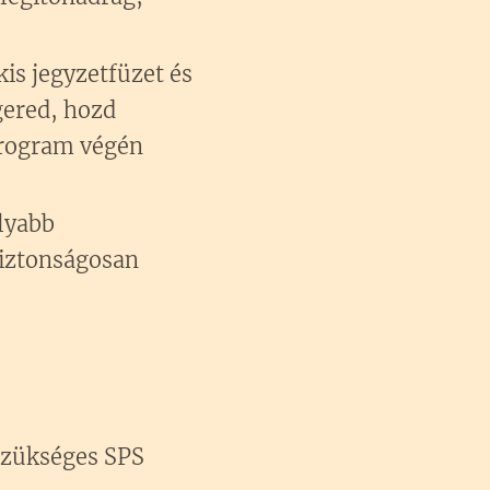
kis jegyzetfüzet és
gered, hozd
program végén
lyabb
biztonságosan
szükséges SPS