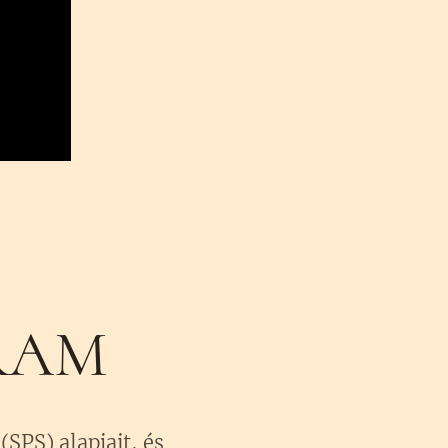
RAM
SPS) alapjait, és