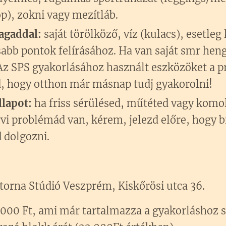
op), zokni vagy mezítláb.
agaddal:
saját törölköző, víz (kulacs), esetleg 
osabb pontok felírásához. Ha van saját smr hen
z SPS gyakorlásához használt eszközöket a 
, hogy otthon már másnap tudj gyakorolni!
llapot:
ha friss sérülésed, műtéted vagy komo
i problémád van, kérem, jelezd előre, hogy 
d dolgozni.
torna Stúdió Veszprém, Kiskőrösi utca 36.
000 Ft, ami már tartalmazza a gyakorláshoz 